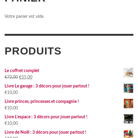
Votre panier est vide.
PRODUITS
Le coffret complet
Le
Le
€
72,00
€
55,00
prix
prix
Livre Le garage : 3 décors pour jouer partout !
initial
actuel
€
10,00
était :
est :
Livre princes, princesses et compagnie !
€72,00.
€55,00.
€
10,00
Livre L'espace : 3 décors pour jouer partout !
€
10,00
Livre de Noël : 3 décors pour jouer partout !