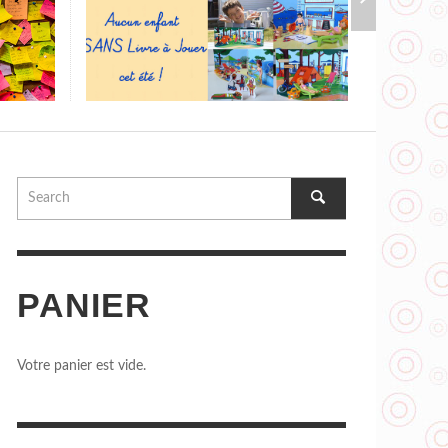
UCUN ENFANT SANS LIVRE À JOUER
T ÉTÉ !!!
,
DELPHINE ROBERT
29 MAI 2017
PANIER
Votre panier est vide.