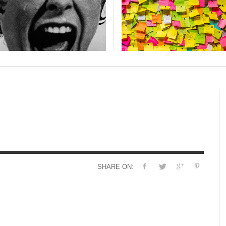
JE SUIS TROP
A
,
DELPHINE ROBERT
13 JUIN 2017
CE
SHARE ON: