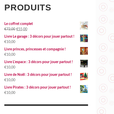
PRODUITS
Le coffret complet
Le
Le
€
72,00
€
55,00
prix
prix
Livre Le garage : 3 décors pour jouer partout !
initial
actuel
€
10,00
était :
est :
Livre princes, princesses et compagnie !
€72,00.
€55,00.
€
10,00
Livre L'espace : 3 décors pour jouer partout !
€
10,00
Livre de Noël : 3 décors pour jouer partout !
€
10,00
Livre Pirates : 3 décors pour jouer partout !
€
10,00