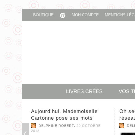
BOUTIQUE
MON COMPTE
MENTIONS LÉG
LIVRES CRÉÉS
VOS 
Oh secours, je n’aime pas les
Je sui
réseaux sociaux !
DEL
,
DELPHINE ROBERT
9 OCTOBRE 2018