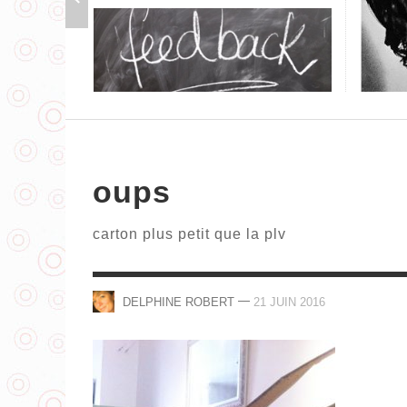
AUJOURD’HUI, MADEMOISELLE
CARTONNE POSE SES MOTS
oups
,
DELPHINE ROBERT
29 OCTOBRE 2018
carton plus petit que la plv
—
DELPHINE ROBERT
21 JUIN 2016