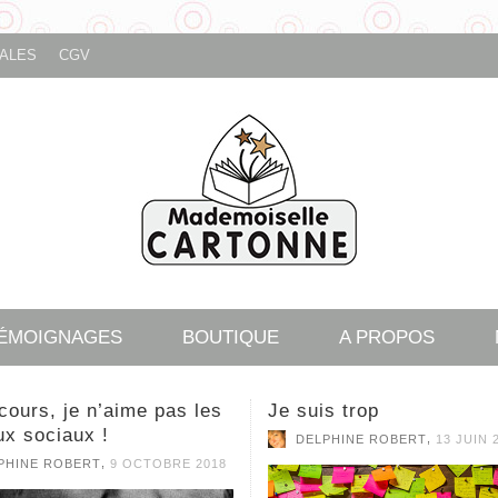
ALES
CGV
TÉMOIGNAGES
BOUTIQUE
A PROPOS
s trop
Aucun enfant SANS Livr
Jouer cet été !!!
,
PHINE ROBERT
13 JUIN 2017
,
DELPHINE ROBERT
29 MAI 2