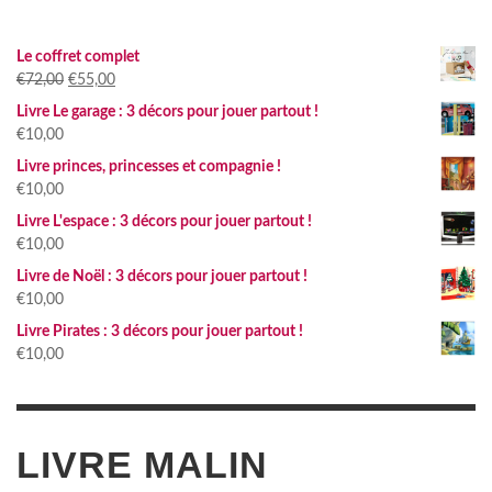
Le coffret complet
Le
Le
€
72,00
€
55,00
prix
prix
Livre Le garage : 3 décors pour jouer partout !
initial
actuel
€
10,00
était :
est :
Livre princes, princesses et compagnie !
€72,00.
€55,00.
€
10,00
Livre L'espace : 3 décors pour jouer partout !
€
10,00
Livre de Noël : 3 décors pour jouer partout !
€
10,00
Livre Pirates : 3 décors pour jouer partout !
€
10,00
LIVRE MALIN