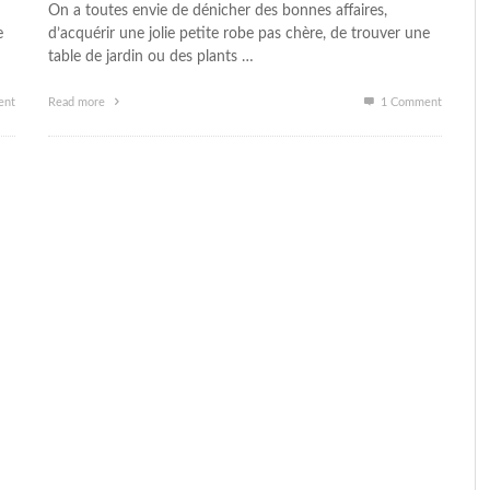
On a toutes envie de dénicher des bonnes affaires,
e
d’acquérir une jolie petite robe pas chère, de trouver une
table de jardin ou des plants …
nt
Read more
1
Comment