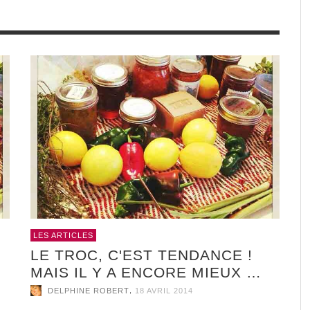
JE SUIS TROP
A
,
DELPHINE ROBERT
13 JUIN 2017
CE
LES ARTICLES
LE TROC, C'EST TENDANCE !
MAIS IL Y A ENCORE MIEUX …
,
DELPHINE ROBERT
18 AVRIL 2014