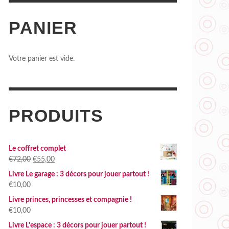
PANIER
UCUN ENFANT SANS LIVRE À JOUER
T ÉTÉ !!!
,
DELPHINE ROBERT
29 MAI 2017
Votre panier est vide.
PRODUITS
Le coffret complet
Le
Le
€
72,00
€
55,00
prix
prix
Livre Le garage : 3 décors pour jouer partout !
initial
actuel
€
10,00
était :
est :
Livre princes, princesses et compagnie !
€72,00.
€55,00.
€
10,00
Livre L'espace : 3 décors pour jouer partout !