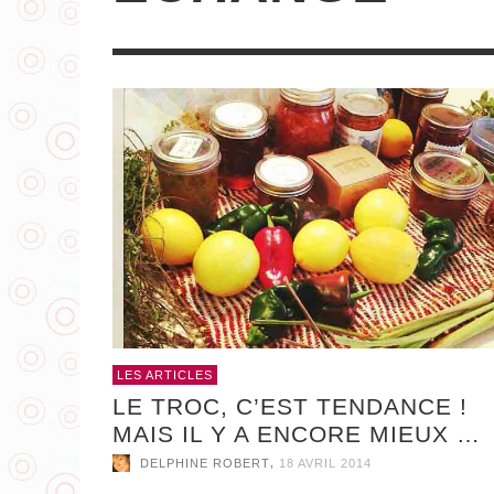
AUJOURD’HUI, MADEMOISELLE
CARTONNE POSE SES MOTS
,
DELPHINE ROBERT
29 OCTOBRE 2018
LES ARTICLES
LE TROC, C’EST TENDANCE !
MAIS IL Y A ENCORE MIEUX …
,
DELPHINE ROBERT
18 AVRIL 2014