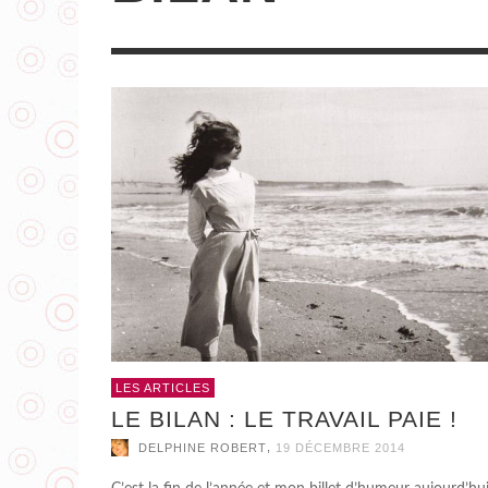
AUJOURD’HUI, MADEMOISELLE
CARTONNE POSE SES MOTS
,
DELPHINE ROBERT
29 OCTOBRE 2018
LES ARTICLES
LE BILAN : LE TRAVAIL PAIE !
,
DELPHINE ROBERT
19 DÉCEMBRE 2014