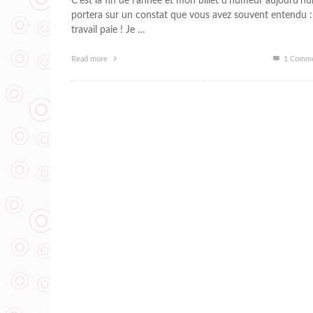
C’est la fin de l’année et mon billet d’humeur aujourd’hu
portera sur un constat que vous avez souvent entendu :
travail paie ! Je …
Read more
1
Comme