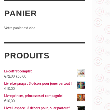
PANIER
UCUN ENFANT SANS LIVRE À JOUER
T ÉTÉ !!!
,
DELPHINE ROBERT
29 MAI 2017
Votre panier est vide.
PRODUITS
Le coffret complet
Le
Le
€
72,00
€
55,00
prix
prix
Livre Le garage : 3 décors pour jouer partout !
initial
actuel
€
10,00
était :
est :
Livre princes, princesses et compagnie !
€72,00.
€55,00.
€
10,00
Livre L'espace : 3 décors pour jouer partout !