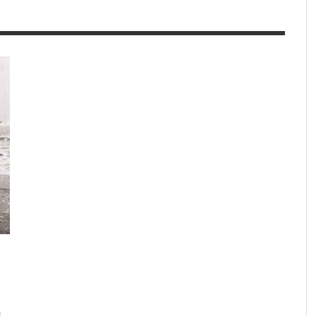
JE SUIS TROP
A
,
DELPHINE ROBERT
13 JUIN 2017
CE